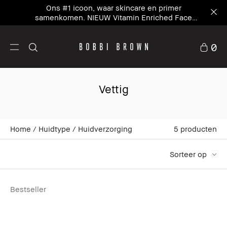
Ons #1 icoon, waar skincare en primer
samenkomen. NIEUW Vitamin Enriched Face
Base+
0
Vettig
Home
Huidtype
Huidverzorging
5
producten
Sorteer op
Bestseller