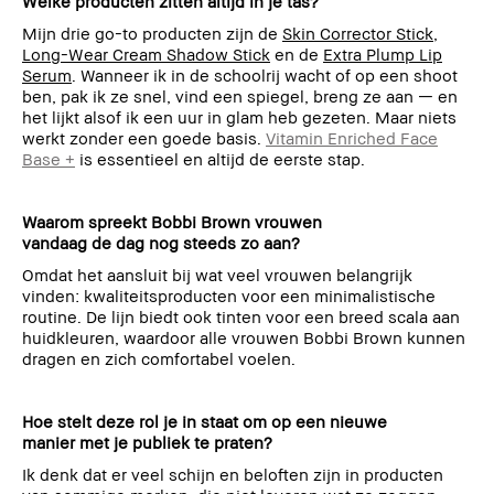
Welke producten zitten altijd in je tas?
Mijn drie go-to producten zijn de
Skin Corrector Stick
,
Long-Wear Cream Shadow Stick
en de
Extra Plump Lip
Serum
. Wanneer ik in de schoolrij wacht of op een shoot
ben, pak ik ze snel, vind een spiegel, breng ze aan — en
het lijkt alsof ik een uur in glam heb gezeten. Maar niets
werkt zonder een goede basis.
Vitamin Enriched Face
Base +
is essentieel en altijd de eerste stap.
Waarom spreekt Bobbi Brown vrouwen
vandaag de dag nog steeds zo aan?
Omdat het aansluit bij wat veel vrouwen belangrijk
vinden: kwaliteitsproducten voor een minimalistische
routine. De lijn biedt ook tinten voor een breed scala aan
huidkleuren, waardoor alle vrouwen Bobbi Brown kunnen
dragen en zich comfortabel voelen.
Hoe stelt deze rol je in staat om op een nieuwe
manier met je publiek te praten?
Ik denk dat er veel schijn en beloften zijn in producten