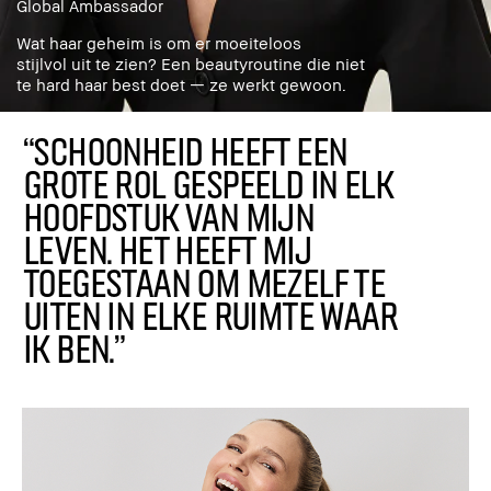
Global Ambassador
Wat haar geheim is om er moeiteloos
stijlvol uit te zien? Een beautyroutine die niet
te hard haar best doet — ze werkt gewoon.
“SCHOONHEID HEEFT EEN
GROTE ROL GESPEELD IN ELK
HOOFDSTUK VAN MIJN
LEVEN. HET HEEFT MIJ
TOEGESTAAN OM MEZELF TE
UITEN IN ELKE RUIMTE WAAR
IK BEN.”