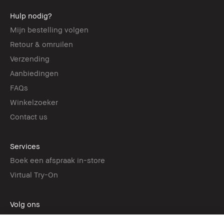
Hulp nodig?
Mijn bestelling volgen
Retour & omruilen
Verzending
Aanbiedingen
FAQs
Winkelzoeker
Contact us
Services
Boek een afspraak in-store
Virtual Try-On
Volg ons