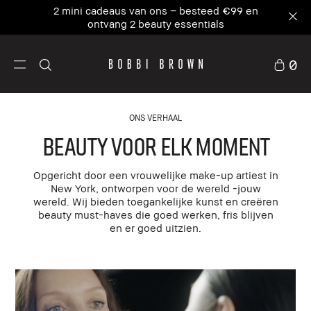
Ons #1 icoon, waar skincare en primer
samenkomen. NIEUW Vitamin Enriched Face
Base+
0