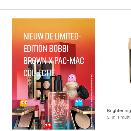
NIEUW de Limited-
Edition Bobbi
Brown x PAC-MAC
Collectie
Brightening
3-in-1 mult