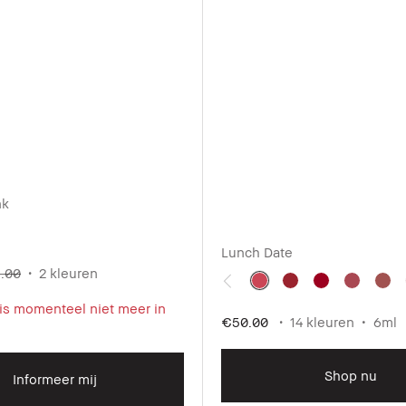
nk
Lunch Date
.00
2 kleuren
 is momenteel niet meer in
€50.00
14 kleuren
6ml
Shop nu
Informeer mij