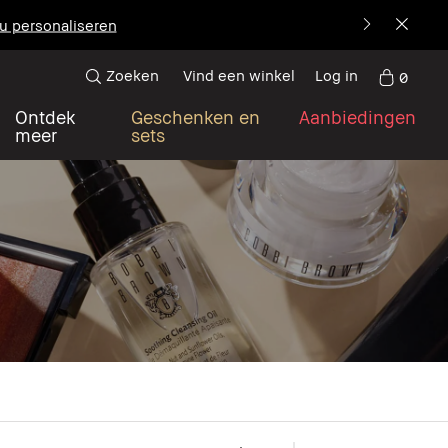
u personaliseren
Zoeken
Vind een winkel
Log in
0
Ontdek
Geschenken en
Aanbiedingen
meer
sets