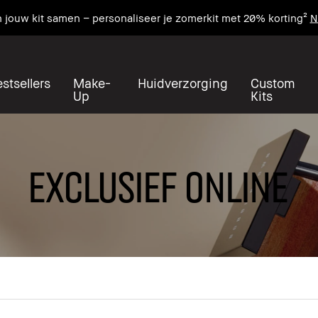
n jouw kit samen – personaliseer je zomerkit met 20% korting²
N
stsellers
Make-
Huidverzorging
Custom
Up
Kits
EXCLUSIEF ONLINE