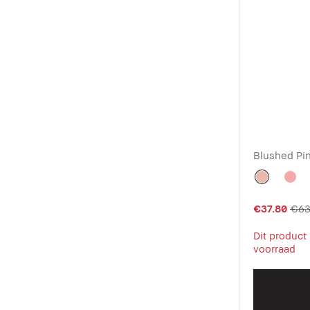
Blushed Pi
€37.80
€63
Dit product
voorraad