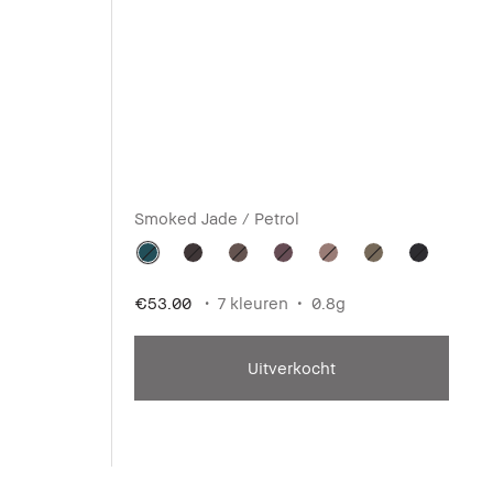
Smoked Jade / Petrol
€53.00
7 kleuren
0.8g
Uitverkocht