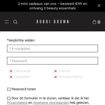
2 mini cadeaus van ons – besteed €99 en
ontvang 2 beauty essentials
0
*Verplichte velden
1 kleine letter
1 nummer
1 hoofdletter
Minimaal 8 tekens
Paswoord tonen
Door dit formulier in te sturen, verklaar ik dat ik het
Privacybeleid
en
Algemene Voorwaarden
heb gelezen,