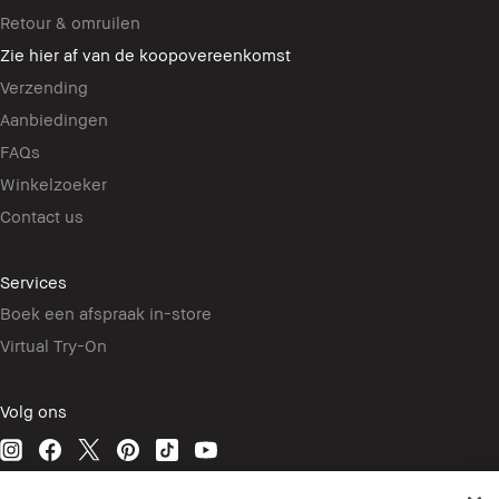
Retour & omruilen
Zie hier af van de koopovereenkomst
Verzending
Aanbiedingen
FAQs
Winkelzoeker
Contact us
Services
Boek een afspraak in-store
Virtual Try-On
Volg ons