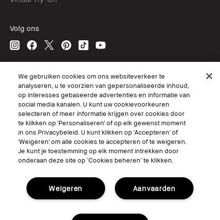
Volg ons
© Bobbi Brown Professional Cosmetics, Inc. All worldwide rights reserved.
We gebruiken cookies om ons websiteverkeer te
analyseren, u te voorzien van gepersonaliseerde inhoud,
Algemene voorwaarden
op interesses gebaseerde advertenties en informatie van
Mijn persoonlijke informatie niet verkopen of delen/Gerichte
advertenties
social media kanalen. U kunt uw cookievoorkeuren
Het gebruik van mijn gevoelige persoonlijke informatie beperken.
selecteren of meer informatie krijgen over cookies door
Privacybeleid
te klikken op 'Personaliseren' of op elk gewenst moment
Toegankelijkheid
in ons Privacybeleid. U kunt klikken op 'Accepteren' of
Site Cookies beheren
'Weigeren' om alle cookies te accepteren of te weigeren.
Je kunt je toestemming op elk moment intrekken door
onderaan deze site op ‘Cookies beheren’ te klikken.
Weigeren
Aanvaarden