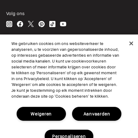
Volg ons
© Bobbi Brown Professional Cosmetics, Inc. All worldwide rights reserved.
We gebruiken cookies om ons websiteverkeer te
analyseren, u te voorzien van gepersonaliseerde inhoud,
Algemene voorwaarden
op interesses gebaseerde advertenties en informatie van
Mijn persoonlijke informatie niet verkopen of delen/Gerichte
advertenties
social media kanalen. U kunt uw cookievoorkeuren
Het gebruik van mijn gevoelige persoonlijke informatie beperken.
selecteren of meer informatie krijgen over cookies door
Privacybeleid
te klikken op 'Personaliseren' of op elk gewenst moment
Toegankelijkheid
in ons Privacybeleid. U kunt klikken op 'Accepteren' of
Site Cookies beheren
'Weigeren' om alle cookies te accepteren of te weigeren.
Je kunt je toestemming op elk moment intrekken door
onderaan deze site op ‘Cookies beheren’ te klikken.
Weigeren
Aanvaarden
Personaliseren