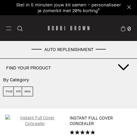
Stel in 5 minuten jouw kit samen – personaliseer
je zomerkit met 20% korting²
0
AUTO REPLENISHMENT
FIND YOUR PRODUCT
By Category
FACE
EYE
SKIN
INSTANT FULL COVER
CONCEALER