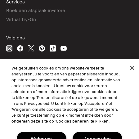
Services
Boek een afspraak in-store
Virtual Try-On
Volg ons
© Bobbi Brown Professional Cosmetics, Inc. All worldwide rights reserved.
We gebruiken cookies om ons websiteverkeer te
analyseren, u te voorzien van gepersonaliseerde inhoud,
Algemene voorwaarden
op interesses gebaseerde advertenties en informatie van
Mijn persoonlijke informatie niet verkopen of delen/Gerichte
advertenties
social media kanalen. U kunt uw cookievoorkeuren
Het gebruik van mijn gevoelige persoonlijke informatie beperken.
selecteren of meer informatie krijgen over cookies door
Privacybeleid
te klikken op 'Personaliseren' of op elk gewenst moment
Toegankelijkheid
in ons Privacybeleid. U kunt klikken op 'Accepteren' of
Site Cookies beheren
'Weigeren' om alle cookies te accepteren of te weigeren.
Je kunt je toestemming op elk moment intrekken door
onderaan deze site op ‘Cookies beheren’ te klikken.
Weigeren
Aanvaarden