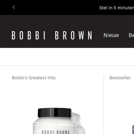
Stel in 5 minute
Nieuw
Be
Bobbi's Greatest Hits
Bestseller