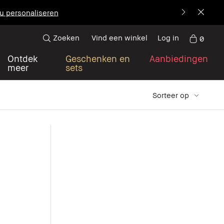
u personaliseren
Zoeken
Vind een winkel
Log in
0
Ontdek
Geschenken en
Aanbiedingen
meer
sets
Sorteer op