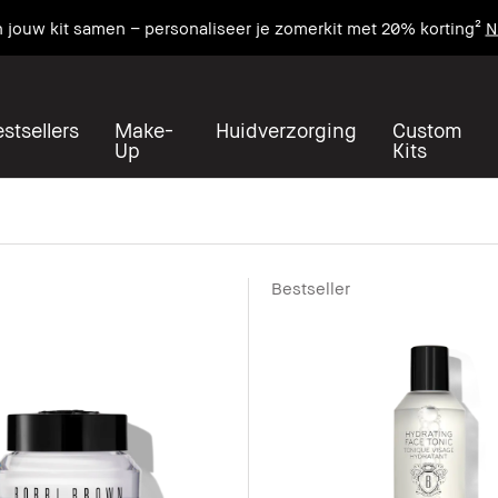
n jouw kit samen – personaliseer je zomerkit met 20% korting²
N
stsellers
Make-
Huidverzorging
Custom
Up
Kits
Bestseller