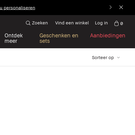
u personaliseren
Zoeken
Vind een winkel
Log in
0
Ontdek
Geschenken en
Aanbiedingen
meer
sets
Sorteer op