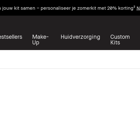
n jouw kit samen – personaliseer je zomerkit met 20% korting²
N
stsellers
Make-
Huidverzorging
Custom
Up
Kits