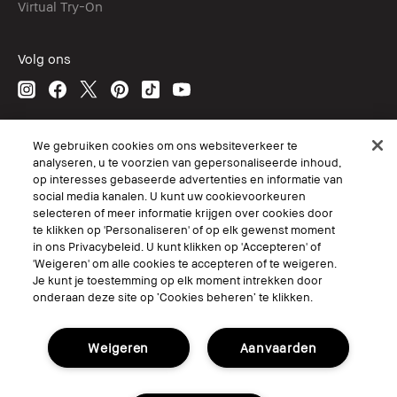
Virtual Try-On
Volg ons
© Bobbi Brown Professional Cosmetics, Inc. All worldwide rights reserved.
We gebruiken cookies om ons websiteverkeer te
analyseren, u te voorzien van gepersonaliseerde inhoud,
Algemene voorwaarden
op interesses gebaseerde advertenties en informatie van
Mijn persoonlijke informatie niet verkopen of delen/Gerichte
advertenties
social media kanalen. U kunt uw cookievoorkeuren
Het gebruik van mijn gevoelige persoonlijke informatie beperken.
selecteren of meer informatie krijgen over cookies door
Privacybeleid
te klikken op 'Personaliseren' of op elk gewenst moment
Toegankelijkheid
in ons Privacybeleid. U kunt klikken op 'Accepteren' of
Site Cookies beheren
'Weigeren' om alle cookies te accepteren of te weigeren.
Je kunt je toestemming op elk moment intrekken door
onderaan deze site op ‘Cookies beheren’ te klikken.
Weigeren
Aanvaarden