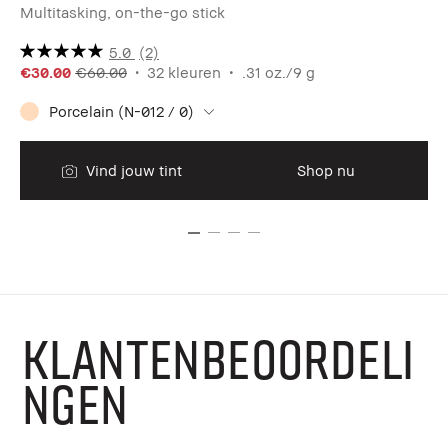
Multitasking, on-the-go stick
Sl
5.0
(2)
€30.00
€60.00
32 kleuren
.31 oz./9 g
€4
Porcelain (N-012 / 0)
Di
Vind jouw tint
Shop nu
KLANTENBEOORDELI
NGEN