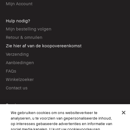
Mijn Account
Hulp nodig?
Mijn bestelling volgen
Retour & omruilen
Zie hier af van de koopovereenkomst
Verzending
Aanbiedingen
FAQs
Winkelzoeker
Contact us
Services
We gebruiken cookies om ons websiteverkeer te
Boek een afspraak in-store
analyseren, u te voorzien van gepersonaliseerde inhoud,
Virtual Try-On
op interesses gebaseerde advertenties en informatie van
social media kanalen. U kunt uw cookievoorkeuren