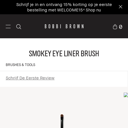
Schrijf je in en ontvang 15% korting op je eerste
bestelling met WELCOME15⁴
Shop nu
0
Smokey Eye Liner Brush
BRUSHES & TOOLS
Schrijf De Eerste Review