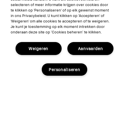
selecteren of meer informatie krijgen over cookies door
Volg ons
te klikken op 'Personaliseren' of op elk gewenst moment
in ons Privacybeleid. U kunt klikken op 'Accepteren' of
'Weigeren' om alle cookies te accepteren of te weigeren.
Je kunt je toestemming op elk moment intrekken door
onderaan deze site op ‘Cookies beheren’ te klikken.
© Bobbi Brown Professional Cosmetics, Inc. All worldwide rights reserved.
Algemene voorwaarden
Mijn persoonlijke informatie niet verkopen of delen/Gerichte
Weigeren
Aanvaarden
advertenties
Het gebruik van mijn gevoelige persoonlijke informatie beperken.
Privacybeleid
Toegankelijkheid
Personaliseren
Site Cookies beheren