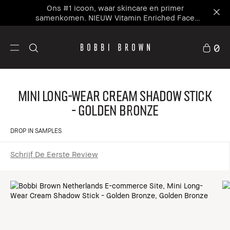
Ons #1 icoon, waar skincare en primer
samenkomen. NIEUW Vitamin Enriched Face
Base+
0
Mini Long-Wear Cream Shadow Stick
- Golden Bronze
DROP IN SAMPLES
Schrijf De Eerste Review