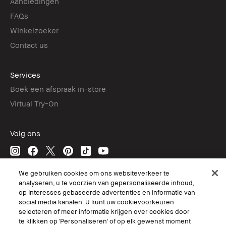
Aanbiedingen
FAQs
Winkelzoeker
Contact us
Services
Boek een afspraak in-store
Virtual Try-On
Volg ons
We gebruiken cookies om ons websiteverkeer te
© Bobbi Brown Professional Cosmetics, Inc. All worldwide rights reserved.
analyseren, u te voorzien van gepersonaliseerde inhoud,
op interesses gebaseerde advertenties en informatie van
Algemene voorwaarden
social media kanalen. U kunt uw cookievoorkeuren
Mijn persoonlijke informatie niet verkopen of delen/Gerichte
advertenties
selecteren of meer informatie krijgen over cookies door
Het gebruik van mijn gevoelige persoonlijke informatie beperken.
te klikken op 'Personaliseren' of op elk gewenst moment
Privacybeleid