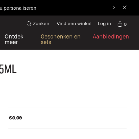
u personaliseren
Zoeken
Vind een winkel
Log in
0
Ontdek
Geschenken en
Aanbiedingen
meer
sets
15ml
€0.00