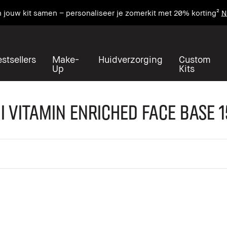
n jouw kit samen – personaliseer je zomerkit met 20% korting²
N
stsellers
Make-
Huidverzorging
Custom
Up
Kits
i Vitamin Enriched Face Base 