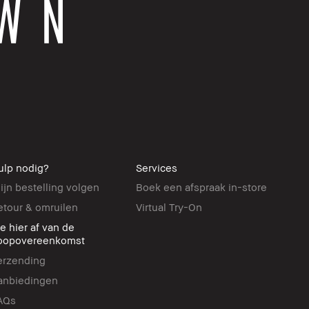
ulp nodig?
Services
ijn bestelling volgen
Boek een afspraak in-store
etour & omruilen
Virtual Try-On
ie hier af van de
oopovereenkomst
erzending
anbiedingen
AQs