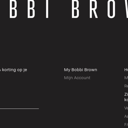
 korting op je
My Bobbi Brown
H
Mijn Account
M
R
Z
k
V
A
F