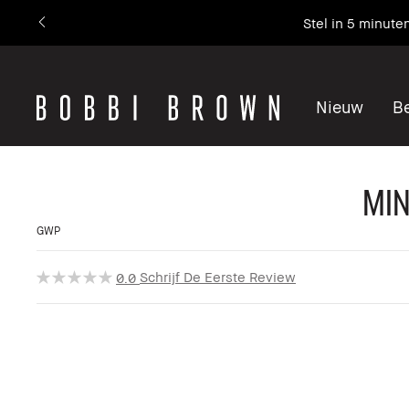
Stel in 5 minute
Nieuw
Be
Min
GWP
Schrijf De Eerste Review
0.0