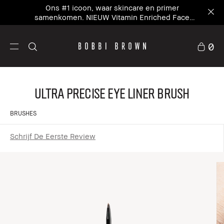
Ons #1 icoon, waar skincare en primer
samenkomen. NIEUW Vitamin Enriched Face
Base+
0
Ultra Precise Eye Liner Brush
BRUSHES
Schrijf De Eerste Review