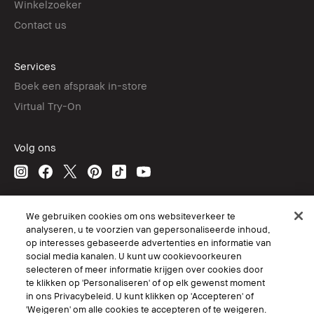
Winkelzoeker
Contact us
Services
Boek een afspraak in-store
Virtual Try-On
Volg ons
© Bobbi Brown Professional Cosmetics, Inc. All worldwide rights reserved.
We gebruiken cookies om ons websiteverkeer te
analyseren, u te voorzien van gepersonaliseerde inhoud,
Algemene voorwaarden
op interesses gebaseerde advertenties en informatie van
Mijn persoonlijke informatie niet verkopen of delen/Gerichte
advertenties
social media kanalen. U kunt uw cookievoorkeuren
Het gebruik van mijn gevoelige persoonlijke informatie beperken.
selecteren of meer informatie krijgen over cookies door
Privacybeleid
te klikken op 'Personaliseren' of op elk gewenst moment
Toegankelijkheid
in ons Privacybeleid. U kunt klikken op 'Accepteren' of
Site Cookies beheren
'Weigeren' om alle cookies te accepteren of te weigeren.