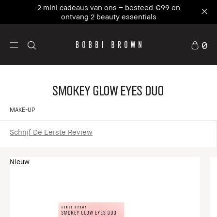
2 mini cadeaus van ons – besteed €99 en
ontvang 2 beauty essentials
0
Smokey Glow Eyes Duo
MAKE-UP
Schrijf De Eerste Review
Nieuw