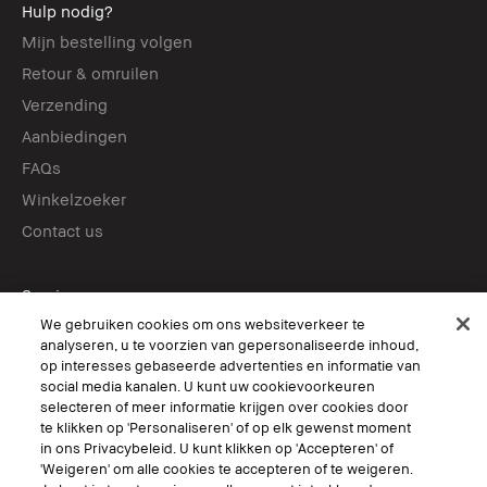
Hulp nodig?
Mijn bestelling volgen
Retour & omruilen
Verzending
Aanbiedingen
FAQs
Winkelzoeker
Contact us
Services
Boek een afspraak in-store
We gebruiken cookies om ons websiteverkeer te
analyseren, u te voorzien van gepersonaliseerde inhoud,
Virtual Try-On
op interesses gebaseerde advertenties en informatie van
social media kanalen. U kunt uw cookievoorkeuren
selecteren of meer informatie krijgen over cookies door
Volg ons
te klikken op 'Personaliseren' of op elk gewenst moment
in ons Privacybeleid. U kunt klikken op 'Accepteren' of
'Weigeren' om alle cookies te accepteren of te weigeren.