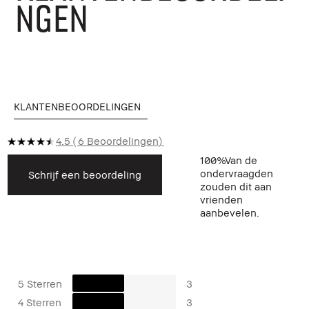
NGEN
KLANTENBEOORDELINGEN
4.5
6 Beoordelingen
100%
Van de
ondervraagden
Schrijf een beoordeling
zouden dit aan
vrienden
aanbevelen.
5 Sterren
3
4 Sterren
3