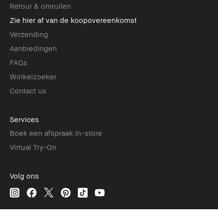
Retour & omruilen
Zie hier af van de koopovereenkomst
Verzending
Aanbiedingen
FAQs
Winkelzoeker
Contact us
Services
Boek een afspraak in-store
Virtual Try-On
Volg ons