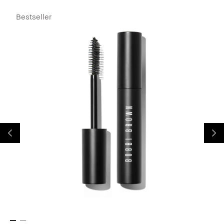
Bestseller
B