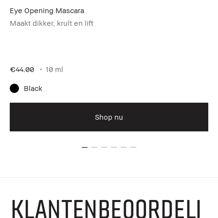
Eye Opening Mascara
Ex
Maakt dikker, krult en lift
€44.00
10 ml
€4
Black
Shop nu
KLANTENBEOORDELI