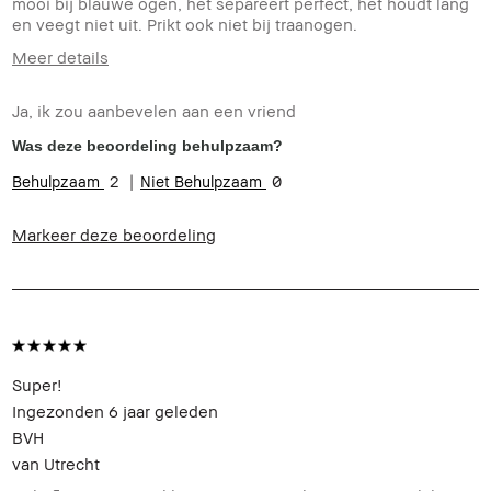
mooi bij blauwe ogen, het separeert perfect, het houdt lang
en veegt niet uit. Prikt ook niet bij traanogen.
Meer details
Hoe oud bent u?
35-44
Ja, ik zou aanbevelen aan een vriend
Huidtype
Normaal
Huidtint
Extra Licht - Licht
Was deze beoordeling behulpzaam?
Productvoordelen
Directe resultaten, Draagbaar,
2
0
Eenvoudig in gebruik, Langhoudend,
Natuurlijk flatterend
Markeer deze beoordeling
Super!
Ingezonden
6 jaar geleden
BVH
van
Utrecht