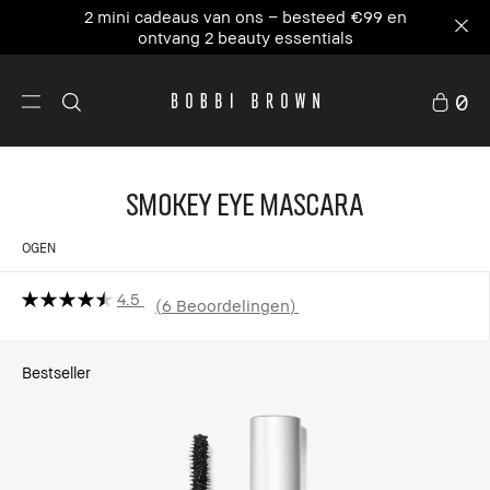
2 mini cadeaus van ons – besteed €99 en
ontvang 2 beauty essentials
0
Smokey Eye Mascara
OGEN
4.5
6 Beoordelingen
Bestseller