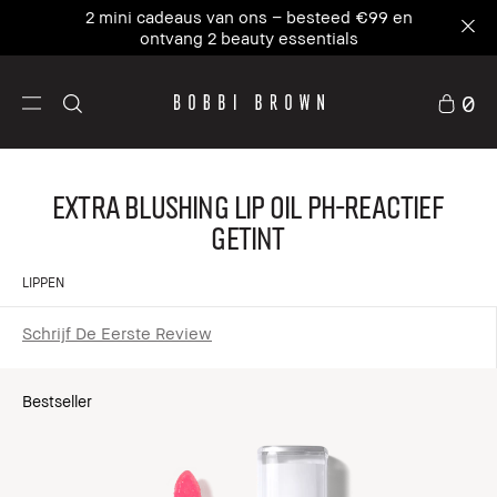
2 mini cadeaus van ons – besteed €99 en
ontvang 2 beauty essentials
0
Extra Blushing Lip Oil pH-reactief
getint
LIPPEN
Schrijf De Eerste Review
Bestseller