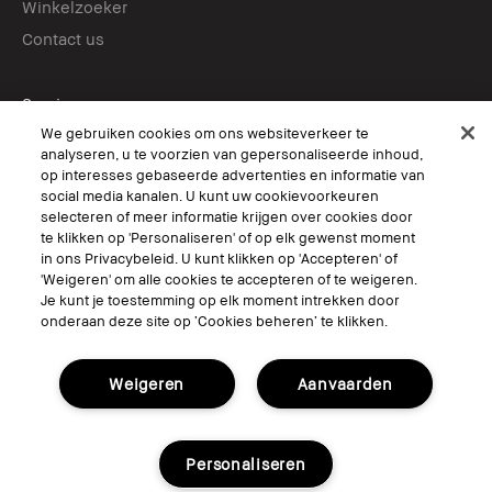
Winkelzoeker
Contact us
Services
We gebruiken cookies om ons websiteverkeer te
Boek een afspraak in-store
analyseren, u te voorzien van gepersonaliseerde inhoud,
Virtual Try-On
op interesses gebaseerde advertenties en informatie van
social media kanalen. U kunt uw cookievoorkeuren
selecteren of meer informatie krijgen over cookies door
Volg ons
te klikken op 'Personaliseren' of op elk gewenst moment
in ons Privacybeleid. U kunt klikken op 'Accepteren' of
'Weigeren' om alle cookies te accepteren of te weigeren.
Je kunt je toestemming op elk moment intrekken door
onderaan deze site op ‘Cookies beheren’ te klikken.
© Bobbi Brown Professional Cosmetics, Inc. All worldwide rights reserved.
Algemene voorwaarden
Mijn persoonlijke informatie niet verkopen of delen/Gerichte
Weigeren
Aanvaarden
advertenties
Het gebruik van mijn gevoelige persoonlijke informatie beperken.
Privacybeleid
Toegankelijkheid
Personaliseren
Site Cookies beheren