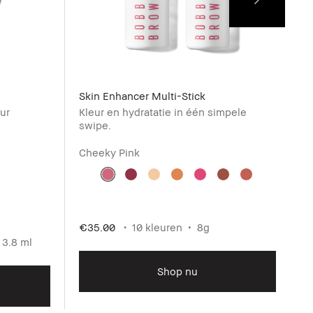
Skin Enhancer Multi-Stick
V
ur
Kleur en hydratatie in één simpele
S
swipe.
Cheeky Pink
€
D
v
€35.00
10 kleuren
8g
 3.8 ml
Shop nu