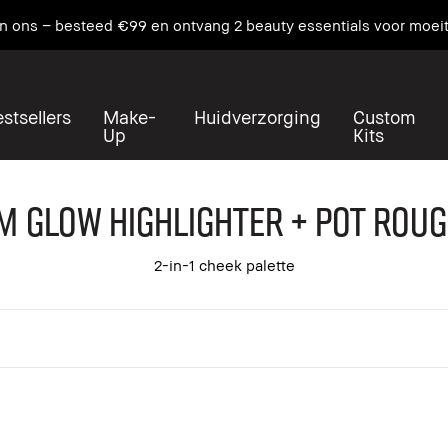
care en primer samenkomen. NIEUW Vitamin Enriched Face Base+
stsellers
Make-
Huidverzorging
Custom
Up
Kits
 Glow Highlighter + Pot Roug
2-in-1 cheek palette