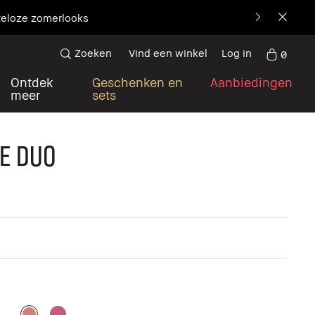
Ontdek het nieuwe icoon
Zoeken
Vind een winkel
Log in
0
Ontdek
Geschenken en
Aanbiedingen
meer
sets
e Duo