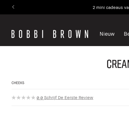
Ons #1 icoon, waar skin
Nieuw
Be
Cream
CHEEKS
Schrijf De Eerste Review
0.0
Valentijnscollectie