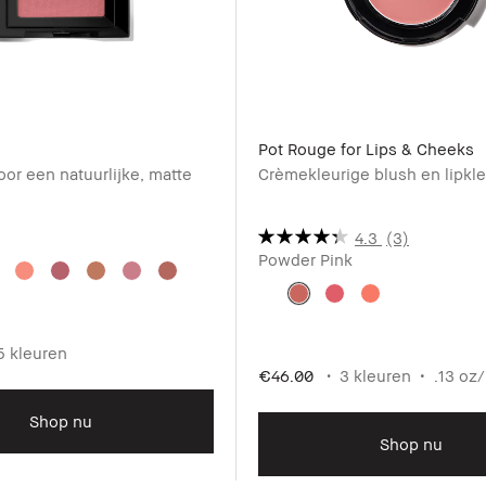
Pot Rouge for Lips & Cheeks
or een natuurlijke, matte
Crèmekleurige blush en lipkle
4.3
(3)
Powder Pink
5 kleuren
€46.00
3 kleuren
.13 oz/
Shop nu
Shop nu