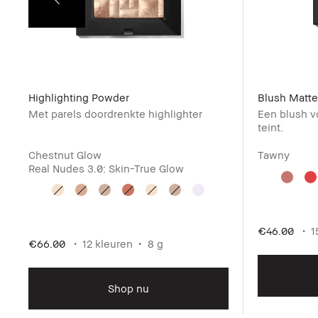
Highlighting Powder
Blush Matte
Met parels doordrenkte highlighter
Een blush vo
teint.
Chestnut Glow
Tawny
Real Nudes 3.0: Skin-True Glow
€46.00
1
€66.00
12 kleuren
8 g
Shop nu