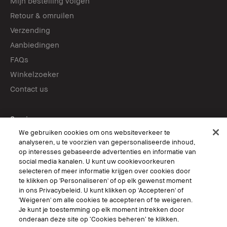
Mijn bestelling volgen
Retour & omruilen
Verzending
Aanbiedingen
FAQs
Winkelzoeker
Contact us
Services
Boek een afspraak in-store
We gebruiken cookies om ons websiteverkeer te
analyseren, u te voorzien van gepersonaliseerde inhoud,
Virtual Try-On
op interesses gebaseerde advertenties en informatie van
social media kanalen. U kunt uw cookievoorkeuren
selecteren of meer informatie krijgen over cookies door
Volg ons
te klikken op 'Personaliseren' of op elk gewenst moment
in ons Privacybeleid. U kunt klikken op 'Accepteren' of
'Weigeren' om alle cookies te accepteren of te weigeren.
Je kunt je toestemming op elk moment intrekken door
onderaan deze site op ‘Cookies beheren’ te klikken.
© Bobbi Brown Professional Cosmetics, Inc. All worldwide rights reserved.