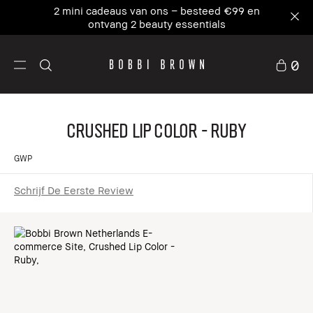
2 mini cadeaus van ons – besteed €99 en
ontvang 2 beauty essentials
0
Crushed Lip Color - Ruby
GWP
Schrijf De Eerste Review