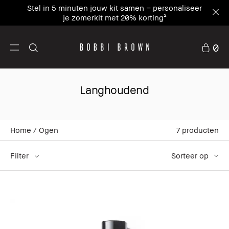
Stel in 5 minuten jouw kit samen – personaliseer
je zomerkit met 20% korting²
0
Langhoudend
Home
Ogen
7
producten
Filter
Sorteer op