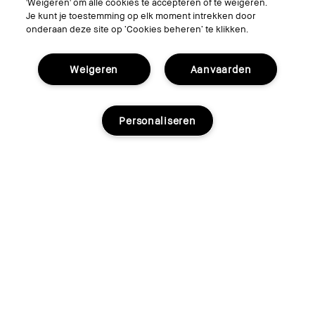
'Weigeren' om alle cookies te accepteren of te weigeren.
Je kunt je toestemming op elk moment intrekken door
onderaan deze site op ‘Cookies beheren’ te klikken.
Dual Ended Long Wear Cream Shadow Stick Set
Weigeren
Aanvaarden
Een set van twee Long Wear Cream Shadow Stick Duo's
om overal stralende feestlooks te creëren!
€74.00
Personaliseren