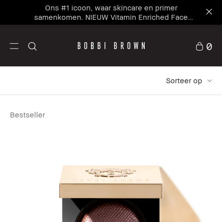
Ons #1 icoon, waar skincare en primer
samenkomen. NIEUW Vitamin Enriched Face
Base+
0
Sorteer op
Bestseller