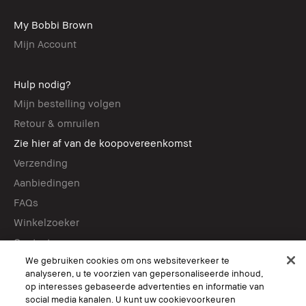
My Bobbi Brown
Mijn Account
Hulp nodig?
Mijn bestelling volgen
Retour & omruilen
Zie hier af van de koopovereenkomst
Verzending
Aanbiedingen
FAQs
Winkelzoeker
Contact us
We gebruiken cookies om ons websiteverkeer te
analyseren, u te voorzien van gepersonaliseerde inhoud,
Services
op interesses gebaseerde advertenties en informatie van
social media kanalen. U kunt uw cookievoorkeuren
Boek een afspraak in-store