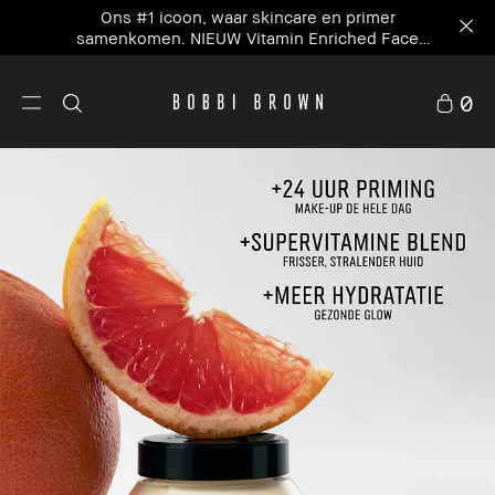
Ons #1 icoon, waar skincare en primer
samenkomen. NIEUW Vitamin Enriched Face
Base+
0