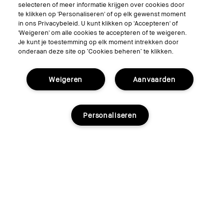
selecteren of meer informatie krijgen over cookies door
Virtual Try-On
te klikken op 'Personaliseren' of op elk gewenst moment
in ons Privacybeleid. U kunt klikken op 'Accepteren' of
'Weigeren' om alle cookies te accepteren of te weigeren.
Volg ons
Je kunt je toestemming op elk moment intrekken door
onderaan deze site op ‘Cookies beheren’ te klikken.
Weigeren
Aanvaarden
© Bobbi Brown Professional Cosmetics, Inc. All worldwide rights reserved.
Algemene voorwaarden
Mijn persoonlijke informatie niet verkopen of delen/Gerichte
Personaliseren
advertenties
Het gebruik van mijn gevoelige persoonlijke informatie beperken.
Privacybeleid
Toegankelijkheid
Site Cookies beheren