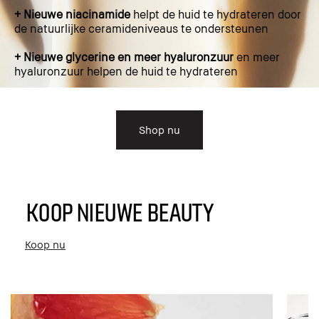
+ Nieuwe niacinamide
helpt de huid te hydrateren door
de natuurlijke ceramideniveaus te ondersteunen
+ Nieuwe glycerine en meer hyaluronzuur
en meer
hyaluronzuur helpen de huid te hydrateren
Shop nu
KOOP NIEUWE BEAUTY
Koop nu