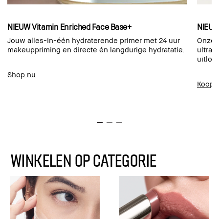
NIEUW Vitamin Enriched Face Base+
NIEUW
Jouw alles-in-één hydraterende primer met 24 uur
Onze b
makeuppriming en directe én langdurige hydratatie.
ultra-
uitloo
Shop nu
Koop 
WINKELEN OP CATEGORIE