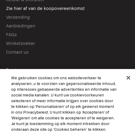
Zie hier af van de koopovereenkomst
Verzending
Aanbiedingen
FAQs
Winkelzoeker
Contact us
Services
We gebruiken cookies om ons websiteverkeer te
Boek een afspraak in-store
analyseren, u te voorzien van gepersonaliseerde inhoud,
Virtual Try-On
op interesses gebaseerde advertenties en informatie van
social media kanalen. U kunt uw cookievoorkeuren
selecteren of meer informatie krijgen over cookies door
Volg ons
te klikken op 'Personaliseren' of op elk gewenst moment
in ons Privacybeleid. U kunt klikken op 'Accepteren' of
'Weigeren' om alle cookies te accepteren of te weigeren.
Je kunt je toestemming op elk moment intrekken door
onderaan deze site op ‘Cookies beheren’ te klikken.
© Bobbi Brown Professional Cosmetics, Inc. All worldwide rights reserved.