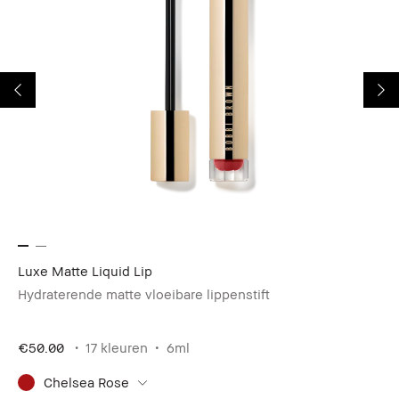
ie
Luxe Matte Liquid Lip
Ex
Hydraterende matte vloeibare lippenstift
€50.00
17 kleuren
6ml
€4
Chelsea Rose