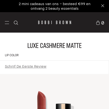
2 mini cadeaus van ons – besteed €99 en
ontvang 2 beauty essentials
0
Luxe Cashmere Matte
LIP COLOR
Schrijf De Eerste Review