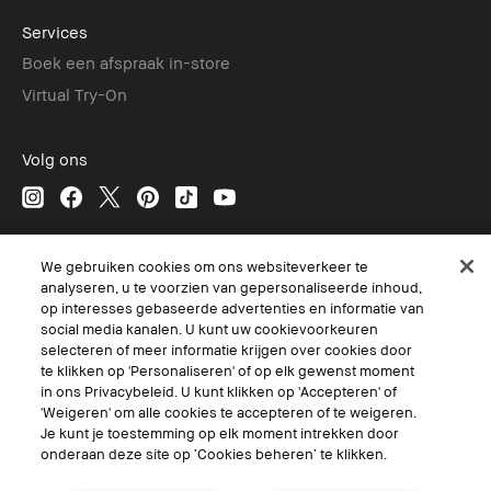
Services
Boek een afspraak in-store
Virtual Try-On
Volg ons
© Bobbi Brown Professional Cosmetics, Inc. All worldwide rights reserved.
We gebruiken cookies om ons websiteverkeer te
analyseren, u te voorzien van gepersonaliseerde inhoud,
Algemene voorwaarden
op interesses gebaseerde advertenties en informatie van
Mijn persoonlijke informatie niet verkopen of delen/Gerichte
advertenties
social media kanalen. U kunt uw cookievoorkeuren
Het gebruik van mijn gevoelige persoonlijke informatie beperken.
selecteren of meer informatie krijgen over cookies door
Privacybeleid
te klikken op 'Personaliseren' of op elk gewenst moment
Toegankelijkheid
in ons Privacybeleid. U kunt klikken op 'Accepteren' of
Site Cookies beheren
'Weigeren' om alle cookies te accepteren of te weigeren.
Je kunt je toestemming op elk moment intrekken door
onderaan deze site op ‘Cookies beheren’ te klikken.